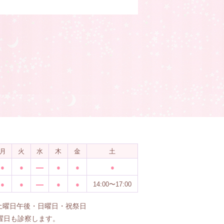
月
火
水
木
金
土
●
●
●
●
●
●
●
●
●
14:00〜17:00
4土曜日午後・日曜日・祝祭日
曜日も診察します。