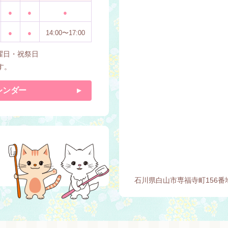
●
●
●
●
●
14:00〜17:00
曜日・祝祭日
す。
レンダー
石川県白山市専福寺町156番